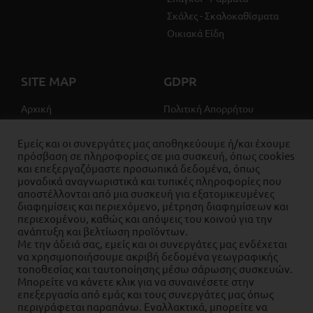
Σκάλες - Σκαλοκαθίσματα
Οικιακά Είδη
SITE MAP
GDPR
Αρχική
Πολιτική Απορρήτου
Σχετικά Με Εμάς
Όροι χρήσης
Εμείς και οι συνεργάτες μας αποθηκεύουμε ή/και έχουμε
Προϊόντα
Πολιτική cookies
πρόσβαση σε πληροφορίες σε μια συσκευή, όπως cookies
Επικοινωνία
και επεξεργαζόμαστε προσωπικά δεδομένα, όπως
Ο Λογαριασμός Μου
μοναδικά αναγνωριστικά και τυπικές πληροφορίες που
αποστέλλονται από μια συσκευή για εξατομικευμένες
διαφημίσεις και περιεχόμενο, μέτρηση διαφημίσεων και
περιεχομένου, καθώς και απόψεις του κοινού για την
ανάπτυξη και βελτίωση προϊόντων.
Με την άδειά σας, εμείς και οι συνεργάτες μας ενδέχεται
να χρησιμοποιήσουμε ακριβή δεδομένα γεωγραφικής
τοποθεσίας και ταυτοποίησης μέσω σάρωσης συσκευών.
Μπορείτε να κάνετε κλικ για να συναινέσετε στην
επεξεργασία από εμάς και τους συνεργάτες μας όπως
περιγράφεται παραπάνω. Εναλλακτικά, μπορείτε να